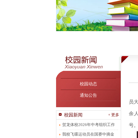
校园动态
通知公告
员
余
校园新闻
+ 更多
贺龙体校2026年中考组织工作
号
有力有序
我校飞碟运动员在国赛中摘金