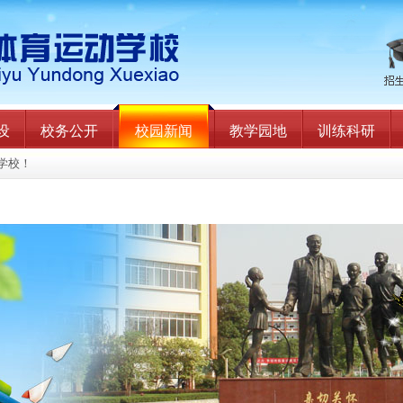
设
校务公开
校园新闻
教学园地
训练科研
学校！