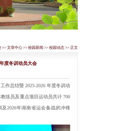
校
>>
文章中心
>>
校园新闻
>>
校园动态
>> 正文
6 年度冬训动员大会
工作总结暨 2025-2026 年度冬训动
体教练员及重点项目运动员共计
7
00
训
及
2026年湖南省运会
备战的冲锋