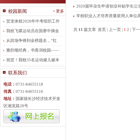
2020届毕业生申请创业补贴学生公
校园新闻
+ 更多
学校职业人才培养质量获用人单位
贺龙体校2026年中考组织工作
共
11
篇文章 首页 | 上一页 |
1
2
|
下一
有力有序
我校飞碟运动员在国赛中摘金
夺银
从跤场争锋到金榜题名，“红
梅”将不服输进行到底
雅韵颂经典，书香润校园——
贺龙体校朗诵比赛圆满落幕
祝贺！我校35名运动健儿被本
科院校录取
联系我们
电话：
0731-84655118
传真：
0731-84655116
地址：
国家级长沙经济技术开发
区湘龙路28号