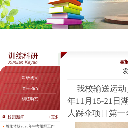
喜
发
科研成果
我校
输送运动
赛事动态
年
11月15-21
训练动态
人踩伞项目第一
校园新闻
+ 更多
贺龙体校2026年中考组织工作