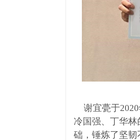
谢宜甍于
20
冷国强、丁华林
础，锤炼了坚韧