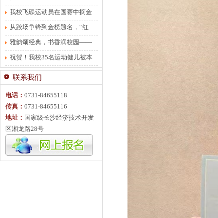
有力有序
我校飞碟运动员在国赛中摘金
夺银
从跤场争锋到金榜题名，“红
梅”将不服输进行到底
雅韵颂经典，书香润校园——
贺龙体校朗诵比赛圆满落幕
祝贺！我校35名运动健儿被本
科院校录取
联系我们
电话：
0731-84655118
传真：
0731-84655116
地址：
国家级长沙经济技术开发
区湘龙路28号