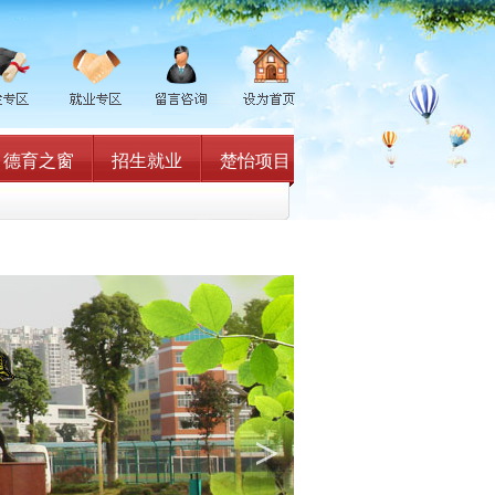
德育之窗
招生就业
楚怡项目
>