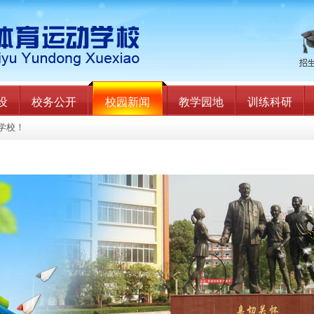
设
校务公开
校园新闻
教学园地
训练科研
学校！