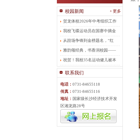
校园新闻
+ 更多
贺龙体校2026年中考组织工作
有力有序
我校飞碟运动员在国赛中摘金
夺银
从跤场争锋到金榜题名，“红
梅”将不服输进行到底
雅韵颂经典，书香润校园——
贺龙体校朗诵比赛圆满落幕
祝贺！我校35名运动健儿被本
科院校录取
联系我们
电话：
0731-84655118
传真：
0731-84655116
地址：
国家级长沙经济技术开发
区湘龙路28号