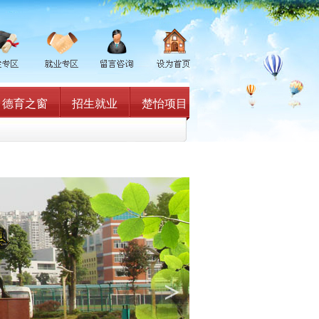
德育之窗
招生就业
楚怡项目
>