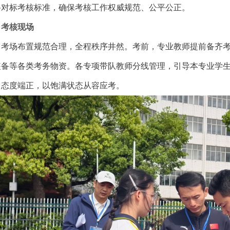
格对标考核标准，确保考核工作权威规范、公平公正。
考核现场
考场布置规范合理，全程秩序井然。考前，专业教师提前备齐
装备等各类考务物资。各专项带队教师分线管理，引导本专业学
、态度端正，以饱满状态从容应考。