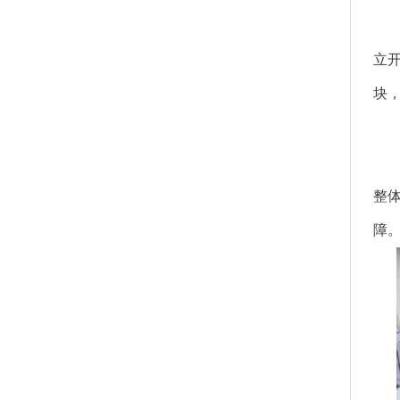
立
块
整
障