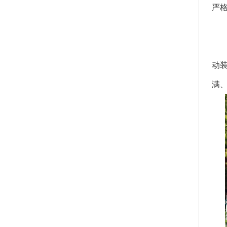
严
动
满