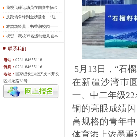
有力有序
我校飞碟运动员在国赛中摘金
夺银
从跤场争锋到金榜题名，“红
梅”将不服输进行到底
雅韵颂经典，书香润校园——
贺龙体校朗诵比赛圆满落幕
祝贺！我校35名运动健儿被本
科院校录取
联系我们
电话：
0731-84655118
5月13日，“石
传真：
0731-84655116
地址：
国家级长沙经济技术开发
在新疆沙湾市
区湘龙路28号
一、中二年级2
铜的亮眼成绩闪
高规格的青年中
体育添上浓墨重