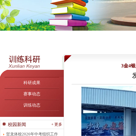
3金4
发
科研成果
赛事动态
训练动态
校园新闻
+ 更多
贺龙体校2026年中考组织工作