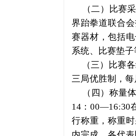
（二）比赛
界跆
拳道联合会
赛器材，包
括电
系统、比赛垫子
（三）比赛
各
三局优胜制
，
每
（
四
）称量
14：00—16
行
称重，称重时
内完成。各代
表