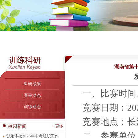
湖南省第
发
科研成果
一、比赛时间
赛事动态
竞赛日期：
2
训练动态
竞赛地点：长
校园新闻
+ 更多
二、
参赛单位
贺龙体校2026年中考组织工作