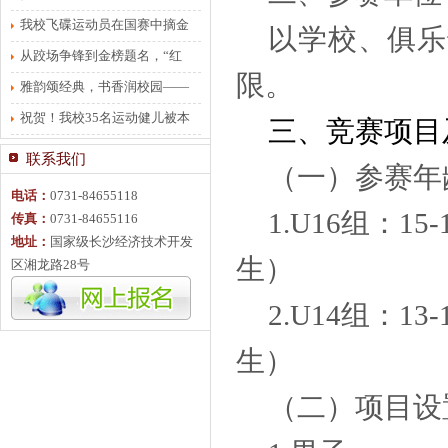
有力有序
我校飞碟运动员在国赛中摘金
以学校、俱乐
夺银
从跤场争锋到金榜题名，“红
限。
梅”将不服输进行到底
雅韵颂经典，书香润校园——
贺龙体校朗诵比赛圆满落幕
祝贺！我校35名运动健儿被本
三、竞赛项目
科院校录取
联系我们
（一）参赛年
电话：
0731-84655118
1.U16组：15
传真：
0731-84655116
地址：
国家级长沙经济技术开发
生）
区湘龙路28号
2.U14组：13
生）
（二）项目设